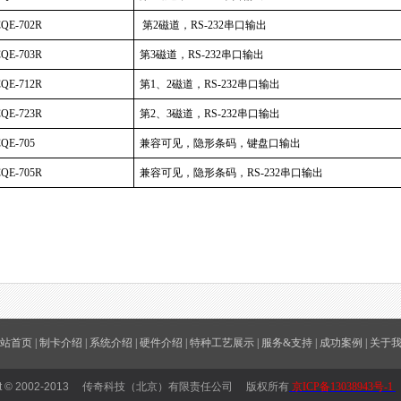
QE-702R
第2磁道，RS-232串口输出
CQE-703R
第3磁道，RS-232串口输出
QE-712R
第1、2磁道，RS-232串口输出
CQE-723R
第2、3磁道，RS-232串口输出
QE-705
兼容可见，隐形条码，键盘口输出
QE-705R
兼容可见，隐形条码，RS-232串口输出
站首页
|
制卡介绍
|
系统介绍
|
硬件介绍
|
特种工艺展示
|
服务&支持
|
成功案例
|
关于
ight © 2002-2013 传奇科技（北京）有限责任公司 版权所有
京ICP备13038943号-1