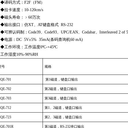
◆译码方式：F2F（FM）
拉卡速度：10-120cm/s
◆磁头寿命：﹥60万次
◆输出接口：仿XT、AT键盘格式 RS-232
可辨认码制：Code39、Code93、UPC/EAN、Codabar、Interleaved 2 of 5、Co
电源：DC 5V±5% 35mA(条码查询机60 mA)
◆工作环境：工作温度0ºC-+45ºC
工作湿度10%-90%RH
型号
规格
QE-701
第1磁道，键盘口输出
QE-702
第2磁道，键盘口输出
QE-703
第3磁道，键盘口输出
QE-712
第1、2磁道，键盘口输出
QE-723
第2、3磁道，键盘口输出
QE-701R
第1磁道，RS-232串口输出