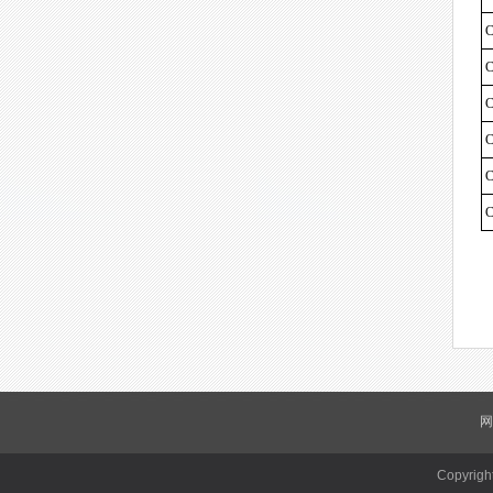
C
C
C
C
网
Copyr