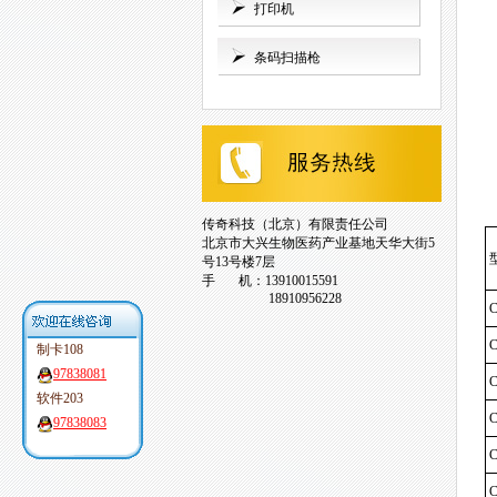
打印机
◆
条码扫描枪
◆
◆
传奇科技（北京）有限责任公司
北京市大兴生物医药产业基地天华大街5
号13号楼7层
手 机：13910015591
18910956228
C
C
制卡108
97838081
C
软件203
C
97838083
C
C