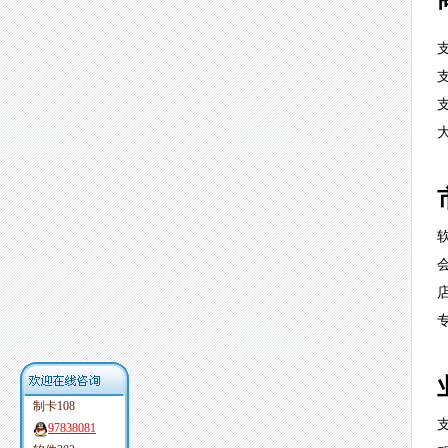
制卡108
97838081