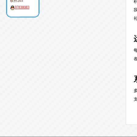
软件203
97838083