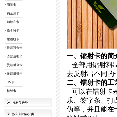
·
滴胶卡
·
铺金底卡
·
铺银底卡
·
撒金粉卡
·
撒银粉卡
·
烫普通金卡
一、镭射卡的简
·
烫普通银卡
全部用镭射料制
·
烫镭射金卡
去反射出不同的
·
烫镭射银卡
二、镭射卡的工
·
UV卡
可以在镭射卡基
·
植绒卡
乐、签字条、打
按材质分类
伪等，并且能在
按印刷内容分类