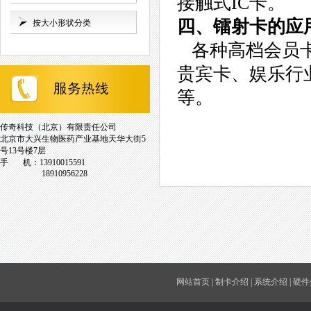
接触式IC卡。
四、镭射卡的应
按大小形状分类
各种高档会员卡
贵宾卡、娱乐行
等。
传奇科技（北京）有限责任公司
北京市大兴生物医药产业基地天华大街5
号13号楼7层
手 机：13910015591
18910956228
网站首页
|
制卡介绍
|
系统介绍
|
硬件