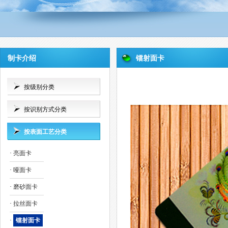
制卡介绍
镭射面卡
按级别分类
按识别方式分类
按表面工艺分类
·
亮面卡
·
哑面卡
·
磨砂面卡
·
拉丝面卡
·
镭射面卡