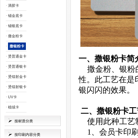
·
滴胶卡
·
铺金底卡
·
铺银底卡
·
撒金粉卡
·
撒银粉卡
·
烫普通金卡
一、撒银粉卡简
·
烫普通银卡
撒金粉、银粉的
·
烫镭射金卡
性。此工艺在是
·
烫镭射银卡
银闪闪的效果。
·
UV卡
·
植绒卡
二、撒银粉卡工
使用此种工艺
按材质分类
1、会员卡印刷
按印刷内容分类