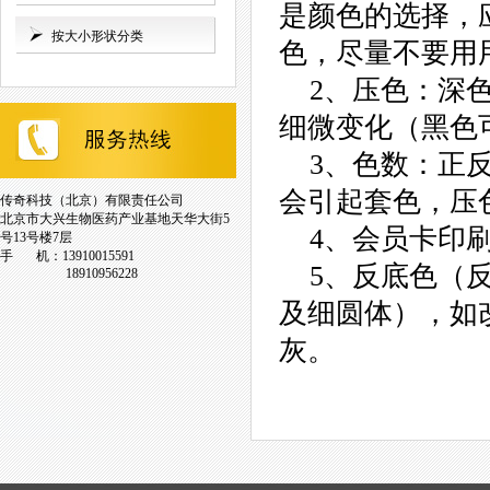
是颜色的选择，
按大小形状分类
色，尽量不要用
2、压色：深色
细微变化（黑色
3、色数：正反
会引起套色，压
传奇科技（北京）有限责任公司
北京市大兴生物医药产业基地天华大街5
4、会员卡印刷
号13号楼7层
手 机：13910015591
5、反底色（反
18910956228
及细圆体），如
灰。