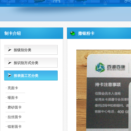
制卡介绍
撒银粉卡
按级别分类
按识别方式分类
按表面工艺分类
·
亮面卡
·
哑面卡
·
磨砂面卡
·
拉丝面卡
·
镭射面卡