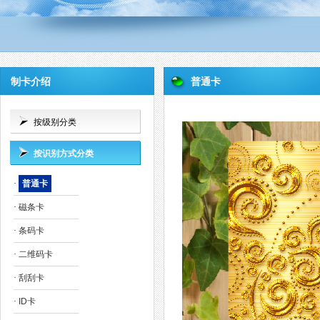
制卡介绍
普通卡
按级别分类
按识别方式分类
·
普通卡
·
磁条卡
·
条码卡
·
二维码卡
·
刮刮卡
·
ID卡