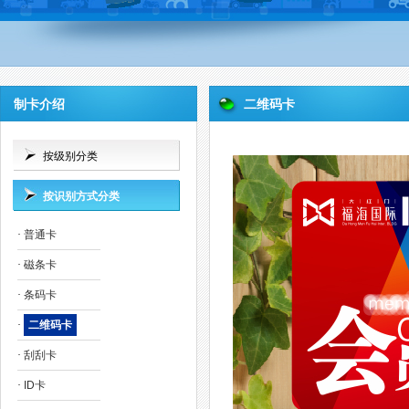
制卡介绍
二维码卡
按级别分类
按识别方式分类
·
普通卡
·
磁条卡
·
条码卡
·
二维码卡
·
刮刮卡
·
ID卡