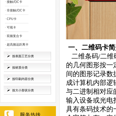
·
接触式IC卡
·
非接触式IC卡
·
CPU卡
·
可视卡
·
双频复合卡
·
超高频远距离卡
一、二维码卡简
二维条码/二维码 （2
按表面工艺分类
的几何图形按一
按材质分类
间的图形记录数
按印刷内容分类
成计算机内部逻辑
与二进制相对应
按大小形状分类
输入设备或光电
具有条码技术的