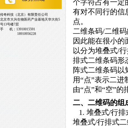
个字符占有一定
有对不同行的信
传奇科技（北京）有限责任公司
北京市大兴生物医药产业基地天华大街5
点。
号13号楼7层
手 机：13910015591
二维条码/二维
18910956228
因此能在很小的
以分为堆叠式/
排式二维条码形
阵式二维条码以
用“点”表示二进制
由“点”和“空”的
二、二维码的组
1. 堆叠式/行
堆叠式/行排式