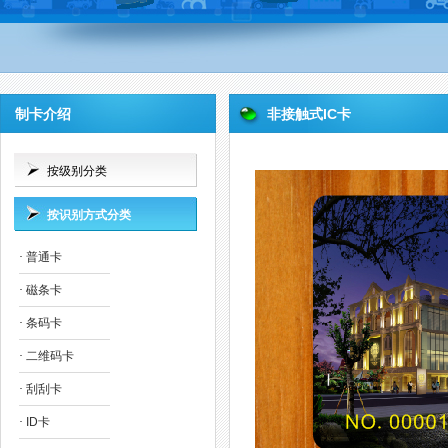
制卡介绍
非接触式IC卡
按级别分类
按识别方式分类
·
普通卡
·
磁条卡
·
条码卡
·
二维码卡
·
刮刮卡
·
ID卡