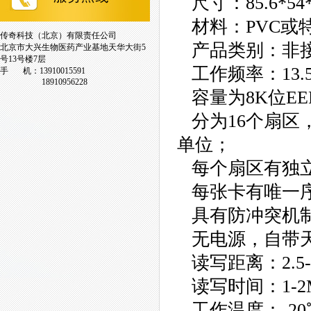
尺寸：85.6*5
材料：PVC或特
传奇科技（北京）有限责任公司
产品类别：非接
北京市大兴生物医药产业基地天华大街5
号13号楼7层
工作频率：13.5
手 机：13910015591
18910956228
容量为8K位EE
分为16个扇区，
单位；
每个扇区有独立
每张卡有唯一序
具有防冲突机制
无电源，自带天
读写距离：2.5-
读写时间：1-2
工作温度：-20℃