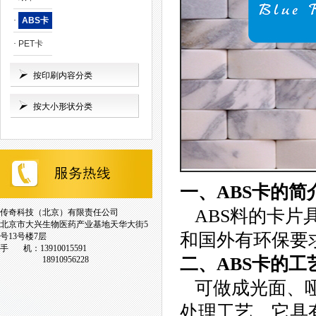
·
ABS卡
·
PET卡
按印刷内容分类
按大小形状分类
一、ABS卡的简
ABS料的卡片
传奇科技（北京）有限责任公司
北京市大兴生物医药产业基地天华大街5
和国外有环保要
号13号楼7层
手 机：13910015591
二、ABS卡的工
18910956228
可做成光面、哑
处理工艺，它具